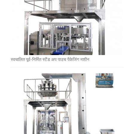
स्वचालित पूर्व-निर्मित स्टैंड अप पाउच पैकेजिंग मशीन