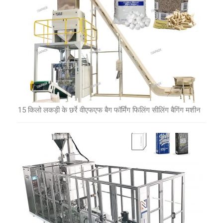
15 किलो लकड़ी के छर्रे वीएफएफ बैग फॉर्मिंग फिलिंग सीलिंग बैगिंग मशीन