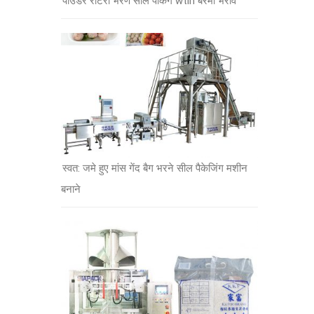
पाउडर रोटरी भरण सील पैकिंग wtih बरमा भराव
स्वत: जमे हुए मांस गेंद बैग भरने सील पैकेजिंग मशीन
बनाने