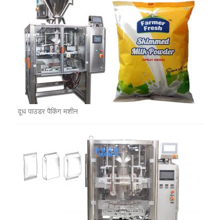
दूध पाउडर पैकिंग मशीन